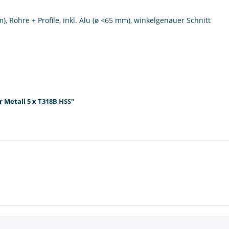
), Rohre + Profile, inkl. Alu (ø <65 mm), winkelgenauer Schnitt
 Metall 5 x T318B HSS"