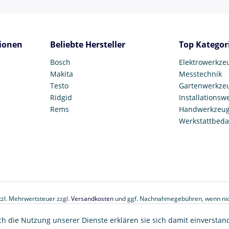
ionen
Beliebte Hersteller
Top Kategor
Bosch
Elektrowerkze
Makita
Messtechnik
Testo
Gartenwerkze
Ridgid
Installationsw
Rems
Handwerkzeu
Werkstattbeda
etzl. Mehrwertsteuer zzgl.
Versandkosten
und ggf. Nachnahmegebühren, wenn nic
© 2017 Tooltown GmbH
ch die Nutzung unserer Dienste erklären sie sich damit einverstan