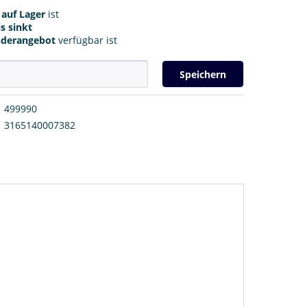
r
auf Lager
ist
s sinkt
nderangebot
verfügbar ist
Speichern
499990
3165140007382