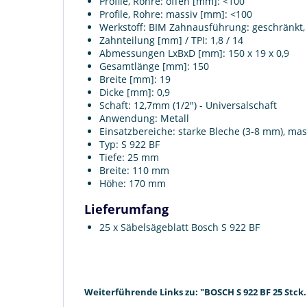
Profile, Rohre: offen [mm]: <100
Profile, Rohre: massiv [mm]: <100
Werkstoff: BIM Zahnausführung: geschränkt, 
Zahnteilung [mm] / TPI: 1,8 / 14
Abmessungen LxBxD [mm]: 150 x 19 x 0,9
Gesamtlänge [mm]: 150
Breite [mm]: 19
Dicke [mm]: 0,9
Schaft: 12,7mm (1/2") - Universalschaft
Anwendung: Metall
Einsatzbereiche: starke Bleche (3-8 mm), mass
Typ: S 922 BF
Tiefe: 25 mm
Breite: 110 mm
Höhe: 170 mm
Lieferumfang
25 x Säbelsägeblatt Bosch S 922 BF
Weiterführende Links zu: "BOSCH S 922 BF 25 Stck.