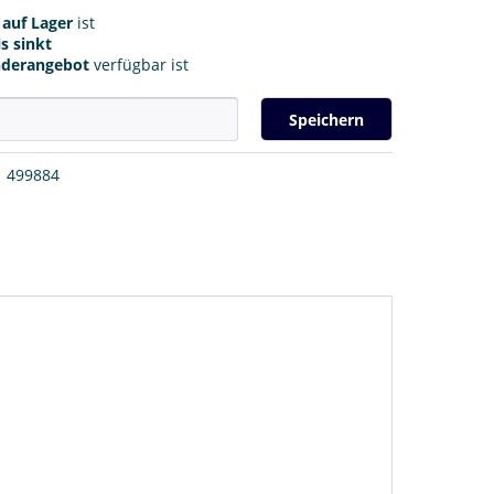
r
auf Lager
ist
s sinkt
nderangebot
verfügbar ist
Speichern
499884