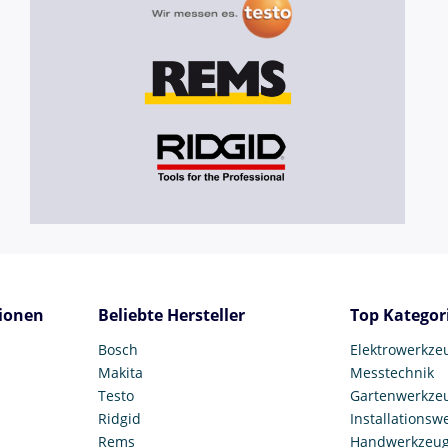
ionen
Beliebte Hersteller
Top Kategor
Bosch
Elektrowerkze
Makita
Messtechnik
Testo
Gartenwerkze
Ridgid
Installationsw
Rems
Handwerkzeu