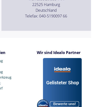
22525 Hamburg
Deutschland
Telefax: 040-5190097 66
ien
Wir sind Idealo Partner
ug
ug
erkzeug
g
rf