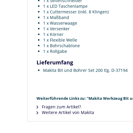
1 x Seitenschneider
1 x LED Taschenlampe
1 x Cuttermesser (inkl. 8 Klingen)
1 x Maßband
1 x Wasserwaage
1 x Versenker
1 x Körner
1 x Flexible Welle
1 x Bohrschablone
1 x Rollgabe
Lieferumfang
Makita Bit und Bohrer Set 200 tlg. D-37194
Weiterführende Links zu: "Makita Werkzeug Bit un
Fragen zum Artikel?
Weitere Artikel von Makita