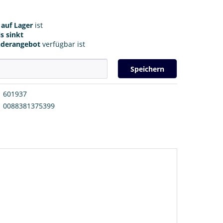
r
auf Lager
ist
s sinkt
nderangebot
verfügbar ist
Speichern
601937
0088381375399