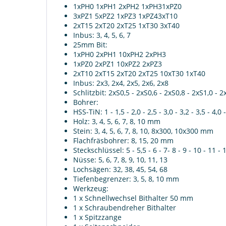
1xPH0 1xPH1 2xPH2 1xPH31xPZ0
3xPZ1 5xPZ2 1xPZ3 1xPZ43xT10
2xT15 2xT20 2xT25 1xT30 3xT40
Inbus: 3, 4, 5, 6, 7
25mm Bit:
1xPH0 2xPH1 10xPH2 2xPH3
1xPZ0 2xPZ1 10xPZ2 2xPZ3
2xT10 2xT15 2xT20 2xT25 10xT30 1xT40
Inbus: 2x3, 2x4, 2x5, 2x6, 2x8
Schlitzbit: 2xS0,5 - 2xS0,6 - 2xS0,8 - 2xS1,0 - 2
Bohrer:
HSS-TiN: 1 - 1,5 - 2,0 - 2,5 - 3,0 - 3,2 - 3,5 - 4,0 
Holz: 3, 4, 5, 6, 7, 8, 10 mm
Stein: 3, 4, 5, 6, 7, 8, 10, 8x300, 10x300 mm
Flachfräsbohrer: 8, 15, 20 mm
Steckschlüssel: 5 - 5,5 - 6 - 7- 8 - 9 - 10 - 11 - 
Nüsse: 5, 6, 7, 8, 9, 10, 11, 13
Lochsägen: 32, 38, 45, 54, 68
Tiefenbegrenzer: 3, 5, 8, 10 mm
Werkzeug:
1 x Schnellwechsel Bithalter 50 mm
1 x Schraubendreher Bithalter
1 x Spitzzange