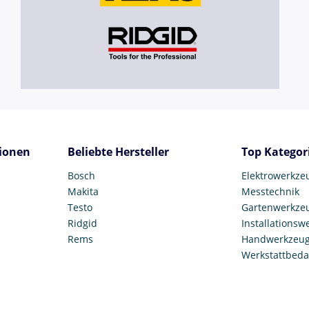
ionen
Beliebte Hersteller
Top Kategor
Bosch
Elektrowerkze
Makita
Messtechnik
Testo
Gartenwerkze
Ridgid
Installationsw
Rems
Handwerkzeu
Werkstattbeda