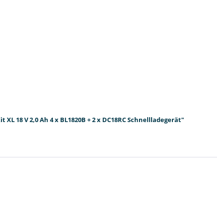
 XL 18 V 2,0 Ah 4 x BL1820B + 2 x DC18RC Schnellladegerät"