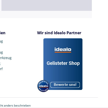
ien
Wir sind Idealo Partner
ug
ug
erkzeug
g
rf
ht anders beschrieben