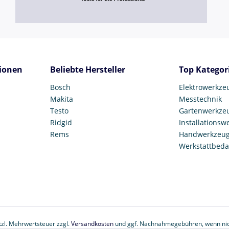
ionen
Beliebte Hersteller
Top Kategor
Bosch
Elektrowerkze
Makita
Messtechnik
Testo
Gartenwerkze
Ridgid
Installationsw
Rems
Handwerkzeu
Werkstattbeda
etzl. Mehrwertsteuer zzgl.
Versandkosten
und ggf. Nachnahmegebühren, wenn nic