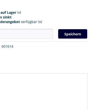
r
auf Lager
ist
s sinkt
nderangebot
verfügbar ist
Speichern
601614