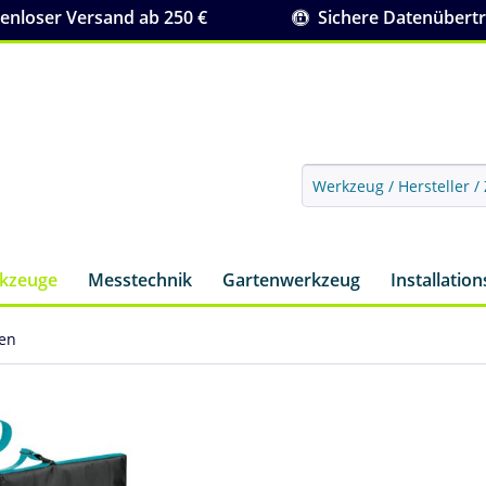
nloser Versand ab 250 €
Sichere Datenübert
rkzeuge
Messtechnik
Gartenwerkzeug
Installatio
gen