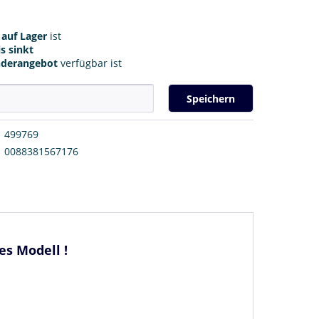
r
auf Lager
ist
s sinkt
nderangebot
verfügbar ist
Speichern
499769
0088381567176
s Modell !