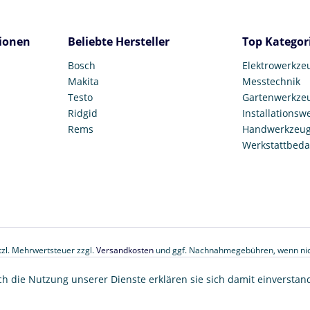
ionen
Beliebte Hersteller
Top Kategor
Bosch
Elektrowerkze
Makita
Messtechnik
Testo
Gartenwerkze
Ridgid
Installationsw
Rems
Handwerkzeu
Werkstattbeda
etzl. Mehrwertsteuer zzgl.
Versandkosten
und ggf. Nachnahmegebühren, wenn nic
© 2017 Tooltown GmbH
ch die Nutzung unserer Dienste erklären sie sich damit einverstan