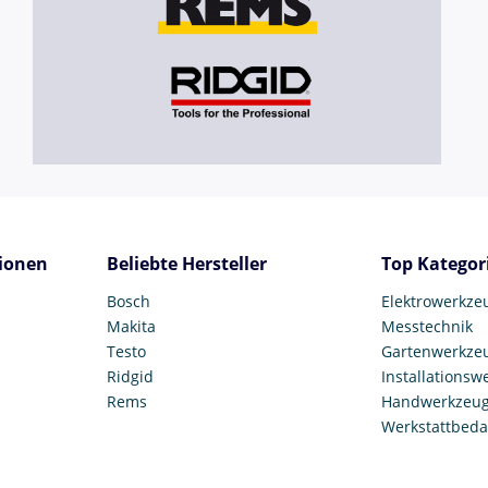
ionen
Beliebte Hersteller
Top Kategor
Bosch
Elektrowerkze
Makita
Messtechnik
Testo
Gartenwerkze
Ridgid
Installationsw
Rems
Handwerkzeu
Werkstattbeda