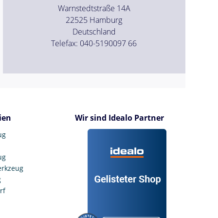
Warnstedtstraße 14A
22525 Hamburg
Deutschland
Telefax: 040-5190097 66
ien
Wir sind Idealo Partner
ug
ug
erkzeug
g
rf