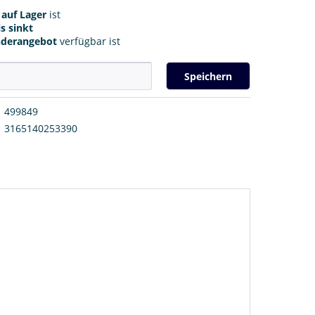
r
auf Lager
ist
s sinkt
nderangebot
verfügbar ist
Speichern
499849
3165140253390