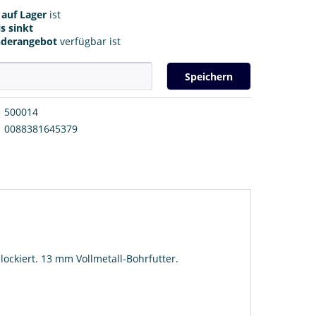
r
auf Lager
ist
s sinkt
nderangebot
verfügbar ist
Speichern
500014
0088381645379
ockiert. 13 mm Vollmetall-Bohrfutter.