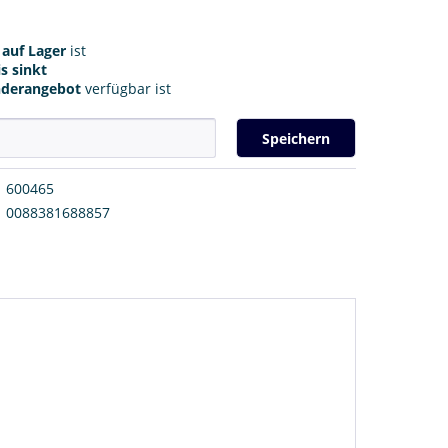
r
auf Lager
ist
s sinkt
nderangebot
verfügbar ist
Speichern
600465
0088381688857