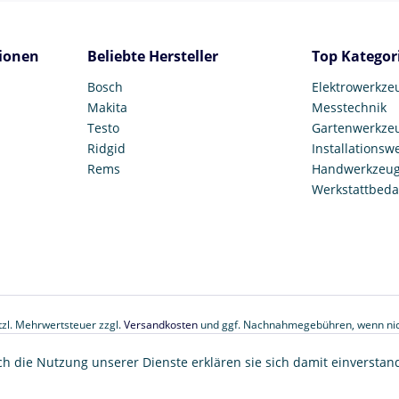
ionen
Beliebte Hersteller
Top Kategor
Bosch
Elektrowerkze
Makita
Messtechnik
Testo
Gartenwerkze
Ridgid
Installationsw
Rems
Handwerkzeu
Werkstattbeda
etzl. Mehrwertsteuer zzgl.
Versandkosten
und ggf. Nachnahmegebühren, wenn nic
© 2017 Tooltown GmbH
ch die Nutzung unserer Dienste erklären sie sich damit einverstan