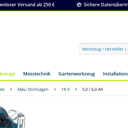
nloser Versand ab 250 €
Sichere Datenübert
rkzeuge
Messtechnik
Gartenwerkzeug
Installatio
äte
Akku Stichsägen
18 V
5,0 / 6,0 Ah