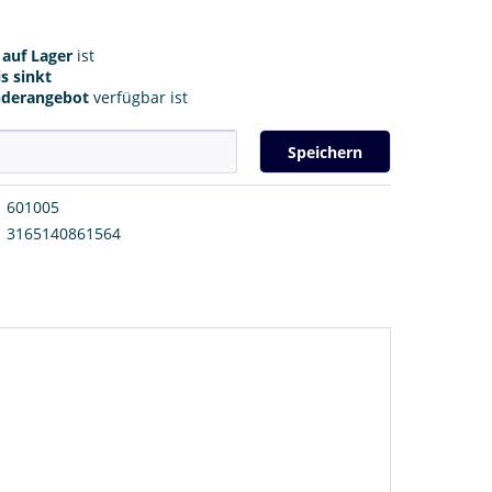
r
auf Lager
ist
s sinkt
nderangebot
verfügbar ist
Speichern
601005
3165140861564