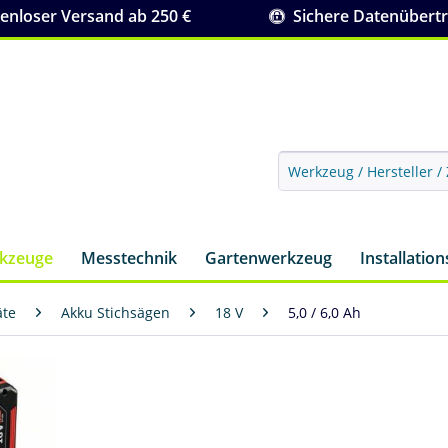
nloser Versand ab 250 €
Sichere Datenübert
rkzeuge
Messtechnik
Gartenwerkzeug
Installatio
äte
Akku Stichsägen
18 V
5,0 / 6,0 Ah