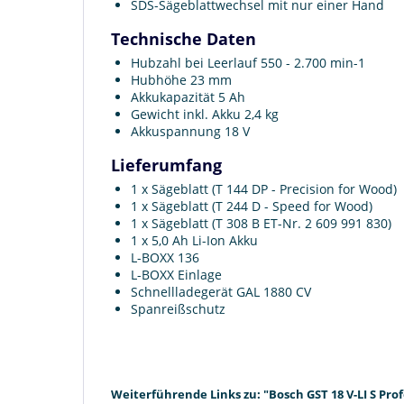
SDS-Sägeblattwechsel mit nur einer Hand
Technische Daten
Hubzahl bei Leerlauf 550 - 2.700 min-1
Hubhöhe 23 mm
Akkukapazität 5 Ah
Gewicht inkl. Akku 2,4 kg
Akkuspannung 18 V
Lieferumfang
1 x Sägeblatt (T 144 DP - Precision for Wood)
1 x Sägeblatt (T 244 D - Speed for Wood)
1 x Sägeblatt (T 308 B ET-Nr. 2 609 991 830)
1 x 5,0 Ah Li-Ion Akku
L-BOXX 136
L-BOXX Einlage
Schnellladegerät GAL 1880 CV
Spanreißschutz
Weiterführende Links zu: "Bosch GST 18 V-LI S Profe