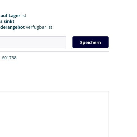
r
auf Lager
ist
s sinkt
nderangebot
verfügbar ist
Speichern
601738