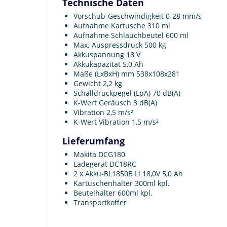
Technische Daten
Vorschub-Geschwindigkeit 0-28 mm/s
Aufnahme Kartusche 310 ml
Aufnahme Schlauchbeutel 600 ml
Max. Auspressdruck 500 kg
Akkuspannung 18 V
Akkukapazität 5,0 Ah
Maße (LxBxH) mm 538x108x281
Gewicht 2,2 kg
Schalldruckpegel (LpA) 70 dB(A)
K-Wert Geräusch 3 dB(A)
Vibration 2,5 m/s²
K-Wert Vibration 1,5 m/s²
Lieferumfang
Makita DCG180
Ladegerät DC18RC
2 x Akku-BL1850B Li 18,0V 5,0 Ah
Kartuschenhalter 300ml kpl.
Beutelhalter 600ml kpl.
Transportkoffer