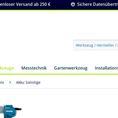
nloser Versand ab 250 €
Sichere Datenübert
rkzeuge
Messtechnik
Gartenwerkzeug
Installatio
äte
Akku Sonstige