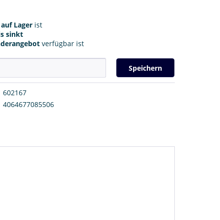
r
auf Lager
ist
s sinkt
nderangebot
verfügbar ist
Speichern
602167
4064677085506