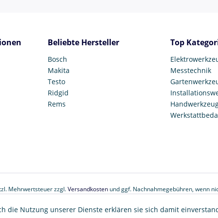
ionen
Beliebte Hersteller
Top Kategor
Bosch
Elektrowerkze
Makita
Messtechnik
Testo
Gartenwerkze
Ridgid
Installationsw
Rems
Handwerkzeu
Werkstattbeda
etzl. Mehrwertsteuer zzgl.
Versandkosten
und ggf. Nachnahmegebühren, wenn nic
© 2017 Tooltown GmbH
ch die Nutzung unserer Dienste erklären sie sich damit einverstan