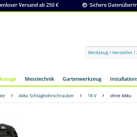
nloser Versand ab 250 €
Sichere Datenübert
rkzeuge
Messtechnik
Gartenwerkzeug
Installatio
äte
Akku Schlagbohrschrauber
18 V
ohne Akku