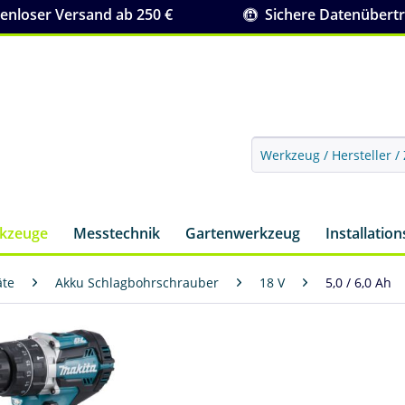
nloser Versand ab 250 €
Sichere Datenübert
rkzeuge
Messtechnik
Gartenwerkzeug
Installatio
äte
Akku Schlagbohrschrauber
18 V
5,0 / 6,0 Ah