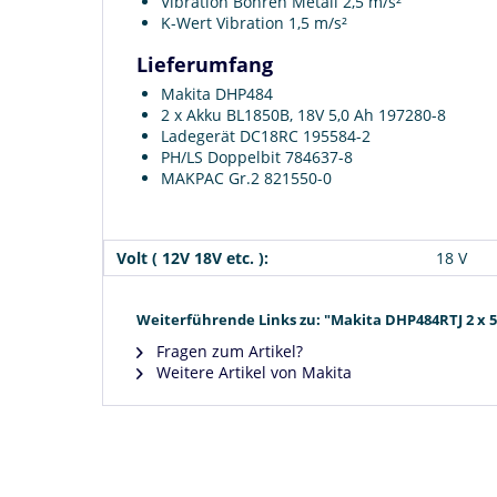
Vibration Bohren Metall 2,5 m/s²
K-Wert Vibration 1,5 m/s²
Lieferumfang
Makita DHP484
2 x Akku BL1850B, 18V 5,0 Ah 197280-8
Ladegerät DC18RC 195584-2
PH/LS Doppelbit 784637-8
MAKPAC Gr.2 821550-0
Volt ( 12V 18V etc. ):
18 V
Weiterführende Links zu: "Makita DHP484RTJ 2 x 5
Fragen zum Artikel?
Weitere Artikel von Makita