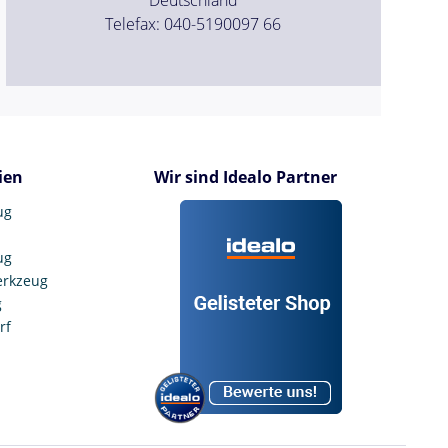
Telefax: 040-5190097 66
ien
Wir sind Idealo Partner
ug
ug
erkzeug
g
rf