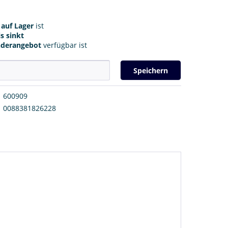
r
auf Lager
ist
s sinkt
nderangebot
verfügbar ist
Speichern
600909
0088381826228