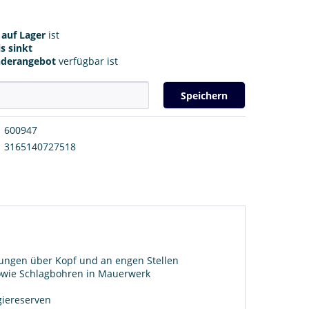
r
auf Lager
ist
s sinkt
nderangebot
verfügbar ist
Speichern
600947
3165140727518
ungen über Kopf und an engen Stellen
sowie Schlagbohren in Mauerwerk
giereserven