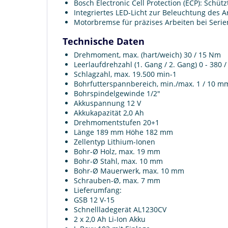
Bosch Electronic Cell Protection (ECP): Schü
Integriertes LED-Licht zur Beleuchtung des A
Motorbremse für präzises Arbeiten bei Ser
Technische Daten
Drehmoment, max. (hart/weich) 30 / 15 Nm
Leerlaufdrehzahl (1. Gang / 2. Gang) 0 - 380 /
Schlagzahl, max. 19.500 min-1
Bohrfutterspannbereich, min./max. 1 / 10 m
Bohrspindelgewinde 1/2"
Akkuspannung 12 V
Akkukapazität 2,0 Ah
Drehmomentstufen 20+1
Länge 189 mm Höhe 182 mm
Zellentyp Lithium-Ionen
Bohr-Ø Holz, max. 19 mm
Bohr-Ø Stahl, max. 10 mm
Bohr-Ø Mauerwerk, max. 10 mm
Schrauben-Ø, max. 7 mm
Lieferumfang:
GSB 12 V-15
Schnellladegerät AL1230CV
2 x 2,0 Ah Li-Ion Akku