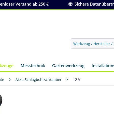
nloser Versand ab 250 €
Sichere Datenübert
rkzeuge
Messtechnik
Gartenwerkzeug
Installatio
äte
Akku Schlagbohrschrauber
12 V