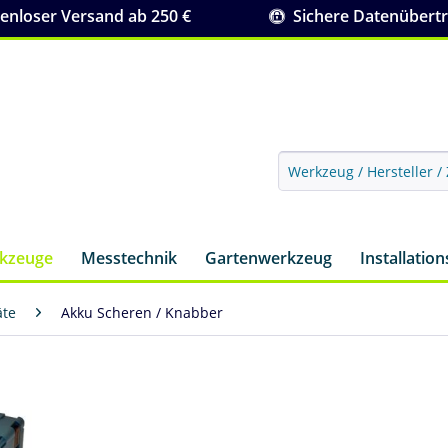
nloser Versand ab 250 €
Sichere Datenübert
rkzeuge
Messtechnik
Gartenwerkzeug
Installatio
äte
Akku Scheren / Knabber