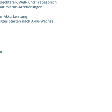
echtafel-, Well- und Trapezblech
bar mit 90°-Arretierungen
er Akku-Leistung
igtes Starten nach Akku-Wechsel
mm