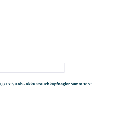
J ) 1 x 5,0 Ah - Akku Stauchkopfnagler 50mm 18 V"