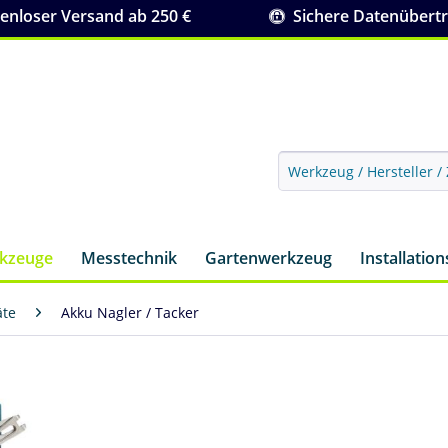
nloser Versand ab 250 €
Sichere Datenübert
rkzeuge
Messtechnik
Gartenwerkzeug
Installatio
äte
Akku Nagler / Tacker