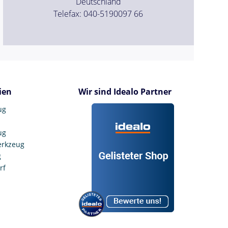
Deutschland
Telefax: 040-5190097 66
ien
Wir sind Idealo Partner
ug
ug
erkzeug
g
rf