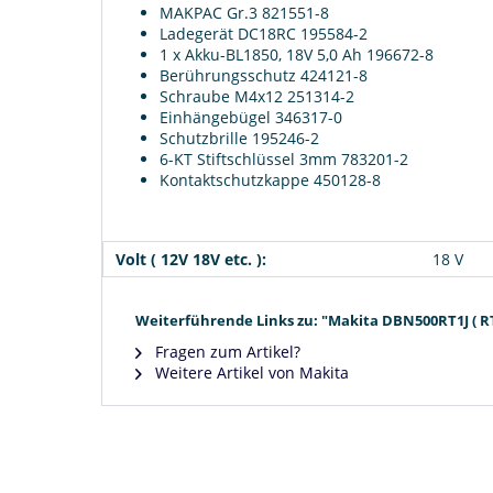
MAKPAC Gr.3 821551-8
Ladegerät DC18RC 195584-2
1 x Akku-BL1850, 18V 5,0 Ah 196672-8
Berührungsschutz 424121-8
Schraube M4x12 251314-2
Einhängebügel 346317-0
Schutzbrille 195246-2
6-KT Stiftschlüssel 3mm 783201-2
Kontaktschutzkappe 450128-8
Volt ( 12V 18V etc. ):
18 V
Weiterführende Links zu: "Makita DBN500RT1J ( RT
Fragen zum Artikel?
Weitere Artikel von Makita