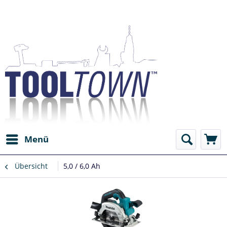
Menü
Übersicht
5,0 / 6,0 Ah