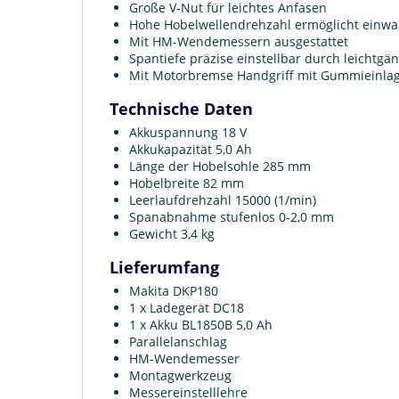
Große V-Nut für leichtes Anfasen
Hohe Hobelwellendrehzahl ermöglicht einwan
Mit HM-Wendemessern ausgestattet
Spantiefe präzise einstellbar durch leichtg
Mit Motorbremse Handgriff mit Gummieinlage
Technische Daten
Akkuspannung 18 V
Akkukapazität 5,0 Ah
Länge der Hobelsohle 285 mm
Hobelbreite 82 mm
Leerlaufdrehzahl 15000 (1/min)
Spanabnahme stufenlos 0-2,0 mm
Gewicht 3,4 kg
Lieferumfang
Makita DKP180
1 x Ladegerät DC18
1 x Akku BL1850B 5,0 Ah
Parallelanschlag
HM-Wendemesser
Montagwerkzeug
Messereinstelllehre