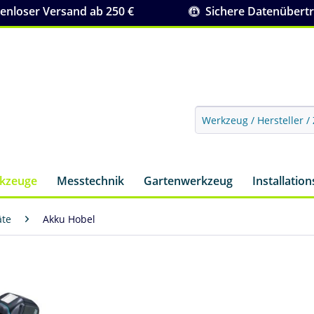
nloser Versand ab 250 €
Sichere Datenübert
rkzeuge
Messtechnik
Gartenwerkzeug
Installatio
äte
Akku Hobel